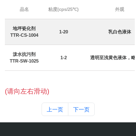
品名
粘度(cps/25℃)
外观
地坪瓷化剂
1-20
乳白色液体
TTR-CS-1004
泼水抗污剂
1-2
透明至浅黄色液体，略
TTR-SW-1025
(请向左右滑动)
上一页
下一页