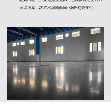
面温润感，故称水泥地面固化(硬化)瓷化剂。