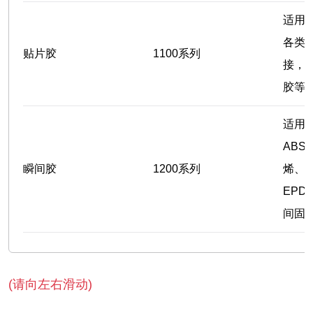
适用
各类
贴片胶
1100系列
接，
胶等
适用
AB
瞬间胶
1200系列
烯、
EP
间固
(请向左右滑动)