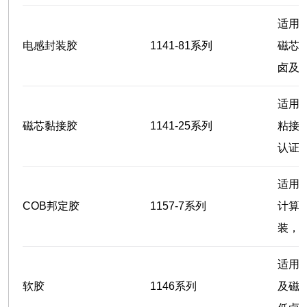
适用
电感封装胶
1141-81系列
磁芯
卤及
适用
磁芯黏接胶
1141-25系列
粘接
认证
适用
COB邦定胶
1157-7系列
计算
装，
适用
软胶
1146系列
及磁