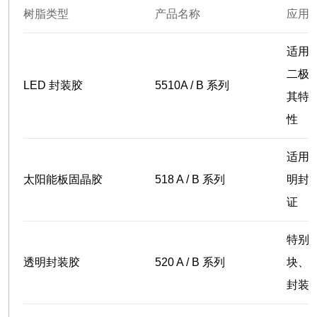
树脂类型
产品名称
应用
适用
二极
LED 封装胶
5510A / B 系列
其特
性
适用
太阳能板固晶胶
518 A / B 系列
明封
证
特别
透明封装胶
520 A / B 系列
块、
封装