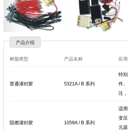
产品介绍
树脂类型
产品名称
应用
特别
普通灌封胶
5321A / B 系列
件、
注，
适用
变压
阻燃灌封胶
1059A / B 系列
元器