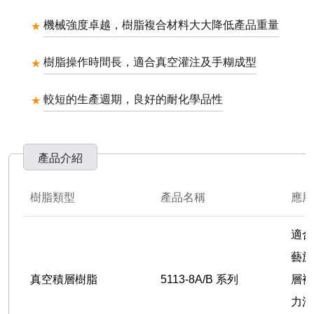
機械強度卓越，樹脂複合材料大大降低產品重量
樹脂操作時間長，適合真空灌注及手糊成型
較短的生產週期，良好的耐化學品性
產品介紹
樹脂類型
產品名稱
應用
適合
藝施
真空積層樹脂
5113-8A/B 系列
層複
力渦