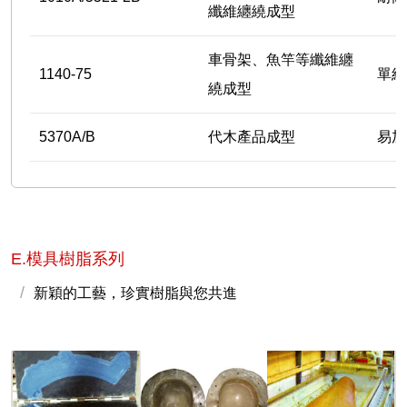
纖維纏繞成型
車骨架、魚竿等纖維纏
1140-75
單組
繞成型
5370A/B
代木產品成型
易加
E.模具樹脂系列
新穎的工藝，珍實樹脂與您共進