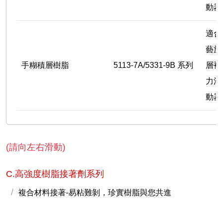
動器
適合
藝施
手糊積層樹脂
5113-7A/5331-9B 系列
層複
力渦
動器
(請向左右滑動)
C.高強度樹脂接著劑系列
複合材料接著-易粘難剝，珍實樹脂與您共進