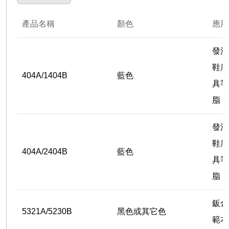
產品名稱
顏色
應用
發泡
鞋底
404A/1404B
藍色
具等
脂
發泡
鞋底
404A/2404B
藍色
具等
脂
鈑金
5321A/5230B
黑色或其它色
範本