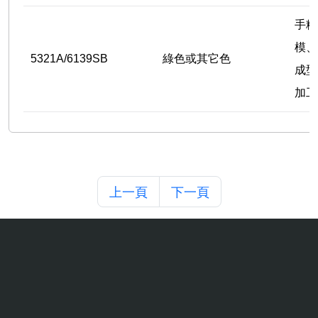
手糊
模、
5321A/6139SB
綠色或其它色
成型
加工
上一頁
下一頁