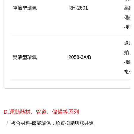
單液型環氧
RH-2601
高爾
備件
接著
適用
拍、
雙液型環氧
2058-3A/B
機體
複合
D.運動器材、管道、儲罐等系列
複合材料-節能環保，珍實樹脂與您共進