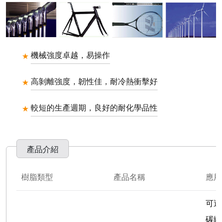
機械強度卓越，易操作
高剝離強度，韌性佳，耐冷熱衝擊好
較短的生產週期，良好的耐化學品性
產品介紹
樹脂類型
產品名稱
應用
可適
碳纖