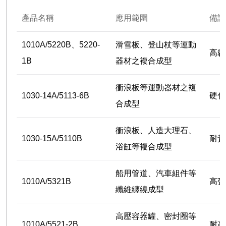
產品名稱
應用範圍
備註
1010A/5220B、5220-
滑雪板、登山杖等運動
高韌
1B
器材之複合成型
衝浪板等運動器材之複
1030-14A/5113-6B
硬化
合成型
衝浪板、人造大理石、
1030-15A/5110B
耐黃
浴缸等複合成型
船用管道、汽車組件等
1010A/5321B
高強
纖維纏繞成型
高壓容器罐、密封圈等
1010A/5521-2B
耐高