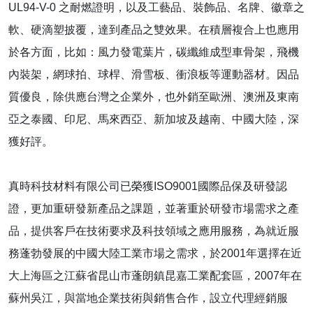
UL94-V-0 之耐燃證明，以及工藝品、裝飾品、名牌、徽章之
軟、硬滴塑披覆，達到產品之雙效果。在積層複合上也應用
於各方面，比如：風力發電葉片，碳纖維成型車骨架，飛機
內裝架，網球拍、球桿、滑雪板、衝浪板等運動器材。因品
質優良，除供應台灣之企業外，也外銷至歐洲、澳洲及東南
亞之泰國、印尼、馬來西亞、新加坡及越南、中國大陸，深
獲好評。
真時科技材料有限公司已榮獲ISO9001國際品保及研發認
證，更加重研發新產品之課題，並著重於研發市場需求之產
品，提供客戶在技術要求及科技領域之應用服務，為就近服
務蓬勃發展的中國大陸工業市場之需求，於2001年選擇在近
大上海區之江蘇省昆山市蓬朗鎮昆嘉工業配套區，2007年在
蘇州吳江，與當地企業技術與銷售合作，設立代理經銷服